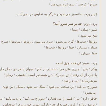
سرخ / کرخت / سم فرو می‌دهند /
(اين پرده سانسور می‌شود و هرگز به نمايش در نمی‌آيد.)
پرده دوم:
چه بر سر سرو آمد؟
سبز / ساده / صفا /
تلخ می‌شود /
روزها / شب‌ها / گرم می‌شود / سرد می‌شود / روزها / شب‌ها / سرخ /
سياه / می‌بارد / جفا / روزها / شب‌ها /
جفا می‌بارد /
پرده سوم:
تن همه چيز است
پيکر / بدن / چيزی مثل من / شمايی از آدم / حيوان يا هر دو / جان دار
يا جان از آن رفته / تن بی‌بزک / تن همه‌چيز است / هستی / زمان /
می‌فرسايد / می‌خراشد /
سوراخ می‌کند / تن سخت می‌شود / سنگ می‌شود / سنگ / تن شِئ
می‌شود /
چاقو / اره / تيز / قلبم را می‌فشارد / سوراخ می‌کند / پاره می‌کند / در
/ بريده / پاره / پاره / ضربه‌کاری / پارگی بدون خون‌ريزی / تيزی‌اش