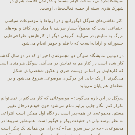
نمایشگاه‌گردانی، ساخت فیلم مستند و گذراندن اقامت هنری در
شهرک هنری سیته از جمله فعاليت‌های اوست.
اکثر نقاشی‌های سوگل فیگوراتیو و در ارتباط با موضوعات سیاسی
اجتماعی است که معمولاً بسیار ظریف با مداد روی کاغذ و بوم‌های
بزرگ به نمایش در می‌آیند. گروهی دیگر از کارهایش، طراحی‌هایی
جسورانه و آزادانه‌ایست که با قلم و جوهر انجام می‌شود.
در دومین نمایشگاه سوگل دو مجموعه‌ی اخیر او که در دو سال گذشت
کار شده است در کنار هم به نمایش در می‌آیند. سوگل هنرمندی است
که کارهایش بر اساس زيست هنری و علايق شخصی‌اش شکل
می‌گیرند. از یک جایی این درگیری موضوعی شروع می‌شود و در
نقطه‌ای هم پایان می‌یابد.
سوگل در این باره می‌گوید: « موضوعاتی که کار می‌کنم را نمی‌توانم
تکرار کنم انگار جایی برایم تمام می‌شود چون خودم درحال تغییر
هستم. مجموعه‌ی تن همه‌چيز است در نگاه اول ممکنِ است انتزاعی
به نظر برسد ولی در حقیقت پیکر و فیگور است. همینطور سروها در
مجموعه‌ی «چه بر سر سرو آمد؟» که برای من همانند يک پيکر است.