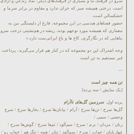
سرو در فرهنگ ما و بسیاری از فرهنگ‌های دیگر، نماد زندگیِ و آزادی
است. درختی هميشه سبز که خزان ندارد و مقاوم در برابر سرما و
خشکسالیِ است.
حضور فضاهای هندسی در اين مجموعه، فارغ از دلبستگی من به
معماری که هميشه مورد توجهم بوده، ريشه در هم‌نشينی درخت سرو ب
بناهايی که در نگارگری، کاخ ها و باغ ايرانی‌ست دارد.»
وجه اشتراک این دو مجموعه که در کنار هم قرار می‌گیرند، پرداخت
غیر مستقیم به تن است.
—
تن همه چیز است
[يک نمايش / سه پرده]
پرده اول:
سرزمين گل‌های ناآرام
گل‌ھا سرخ / تن‌ها سرخ / آرام / بيابان‌ها سرخ / بخارها سرخ / سرخ
وحشی / سمی /
زنان / مردان / نرم / سرخ / سم‌آلود / ثم‌ها سرخ / گوش‌ها سرخ /
چهارپايان / خواب / سرخ / سم‌آلود / تنان / همه / تنگ هم / خواب رو /